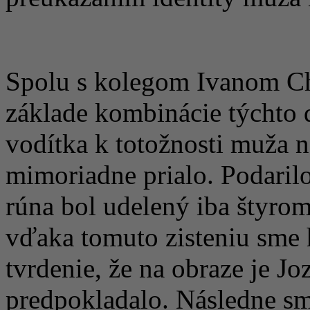
Spolu s kolegom Ivanom Ch
základe kombinácie týchto d
vodítka k totožnosti muža n
mimoriadne prialo. Podarilo
rúna bol udelený iba štyro
vďaka tomuto zisteniu sme 
tvrdenie, že na obraze je J
predpokladalo. Následne sme 