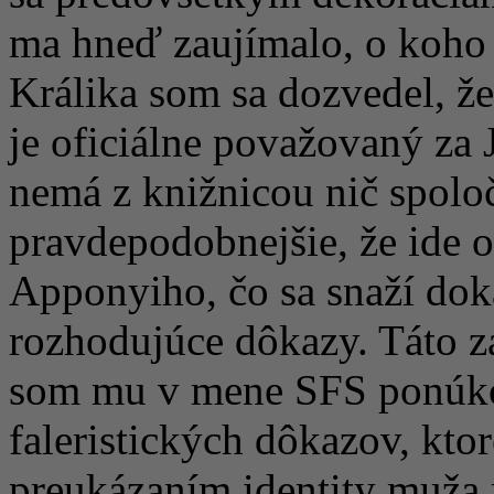
ma hneď zaujímalo, o koho 
Králika som sa dozvedel, ž
je oficiálne považovaný za
nemá z knižnicou nič spolo
pravdepodobnejšie, že ide 
Apponyiho, čo sa snaží dok
rozhodujúce dôkazy. Táto z
som mu v mene SFS ponúko
faleristických dôkazov, kt
preukázaním identity muža 