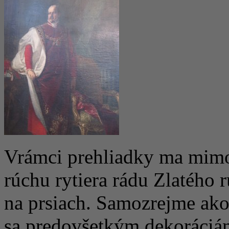
Vrámci prehliadky ma mimo i
rúchu rytiera rádu Zlatého 
na prsiach. Samozrejme ako 
sa predovšetkým dekoráciá