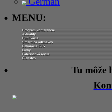
German
MENU:
Program konferencie
Aktuality
Publikácie
Smernica odznakov
Dekorácie SFS
Linky
Faleristická revue
Členstvo
Tu môže 
Kon