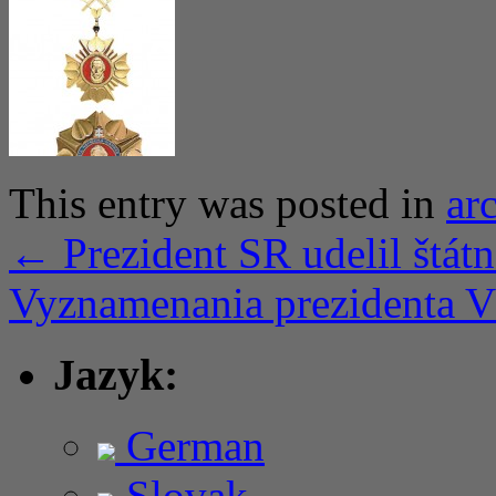
This entry was posted in
ar
←
Prezident SR udelil štá
Vyznamenania prezidenta 
Jazyk:
German
Slovak