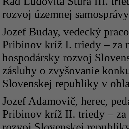
Rad Ľudovíta Štúra III. tri
rozvoj územnej samosprávy
Jozef Buday, vedecký pracov
Pribinov kríž I. triedy – z
hospodársky rozvoj Slovens
zásluhy o zvyšovanie konku
Slovenskej republiky v obla
Jozef Adamovič, herec, pe
Pribinov kríž II. triedy – 
rozvoj Slovenskej republik