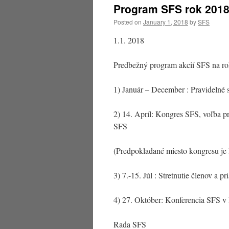
Program SFS rok 201
Posted on
January 1, 2018
by
SFS
1.1. 2018
Predbežný program akcií SFS na r
1) Január – December : Pravidelné st
2) 14. Apríl: Kongres SFS, voľba 
SFS
(Predpokladané miesto kongresu je B
3) 7.-15. Júl : Stretnutie členov a 
4) 27. Október: Konferencia SFS v 
Rada SFS