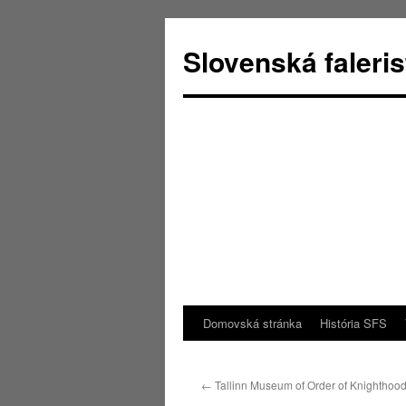
Slovenská faleri
Domovská stránka
História SFS
Skip
to
←
Tallinn Museum of Order of Knighthoo
content