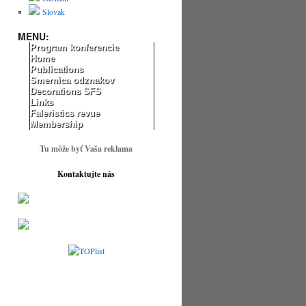
Slovak
MENU:
Program konferencie
Home
Publications
Smernica odznakov
Decorations SFS
Links
Faleristics revue
Membership
Tu môže byť Vaša reklama
Kont
aktujte nás