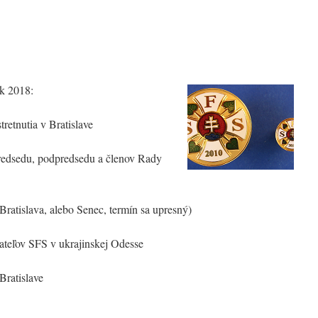
8
ok 2018:
retnutia v Bratislave
predsedu, podpredsedu a členov Rady
ratislava, alebo Senec, termín sa upresný)
priateľov SFS v ukrajinskej Odesse
Bratislave